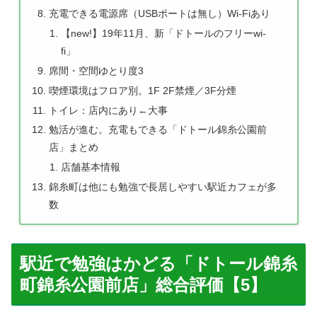
充電できる電源席（USBポートは無し）Wi-Fiあり
【new!】19年11月、新「ドトールのフリーwi-
fi」
席間・空間ゆとり度3
喫煙環境はフロア別。1F 2F禁煙／3F分煙
トイレ：店内にあり←大事
勉活が進む。充電もできる「ドトール錦糸公園前
店」まとめ
店舗基本情報
錦糸町は他にも勉強で長居しやすい駅近カフェが多
数
駅近で勉強はかどる「ドトール錦糸
町錦糸公園前店」総合評価【5】