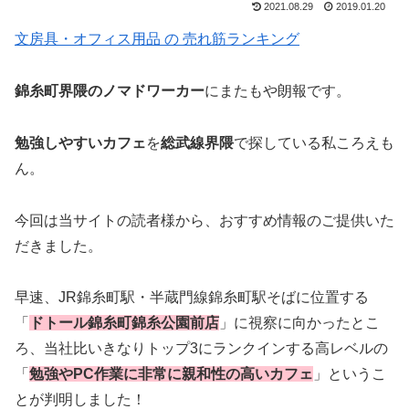
2021.08.29
2019.01.20
文房具・オフィス用品 の 売れ筋ランキング
錦糸町界隈のノマドワーカー
にまたもや朗報です。
勉強しやすいカフェ
を
総武線界隈
で探している私ころえも
ん。
今回は当サイトの読者様から、おすすめ情報のご提供いた
だきました。
早速、JR錦糸町駅・半蔵門線錦糸町駅そばに位置する
「
ドトール錦糸町錦糸公園前店
」に視察に向かったとこ
ろ、当社比いきなりトップ3にランクインする高レベルの
「
勉強やPC作業に非常に親和性の高いカフェ
」というこ
とが判明しました！