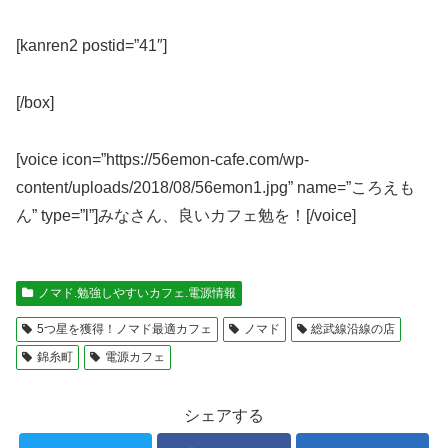
[kanren2 postid=”41″]
[/box]
[voice icon=”https://56emon-cafe.com/wp-
content/uploads/2018/08/56emon1.jpg” name=”ころえも
ん” type=”l”]みなさん、良いカフェ勉を！[/voice]
ノマド.勉強しやすいカフェ.電源情報
5つ星を獲得！ノマド最適カフェ
ノマド
総武線沿線の店
錦糸町
電源カフェ
シェアする