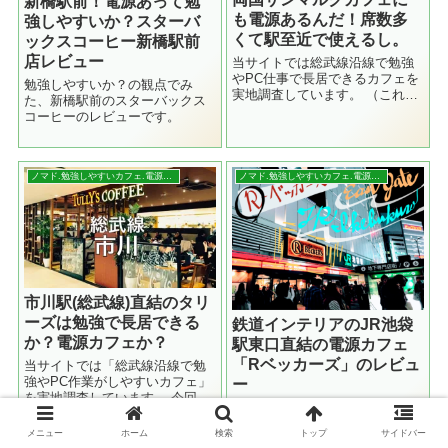
新橋駅前！電源あって勉
も電源あるんだ！席数多
強しやすいか？スターバ
くて駅至近で使えるし。
ックスコーヒー新橋駅前
店レビュー
当サイトでは総武線沿線で勉強
やPC仕事で長居できるカフェを
勉強しやすいか？の観点でみ
実地調査しています。 （これま
た、新橋駅前のスターバックス
での調査記事） 今回は両国の
コーヒーのレビューです。
「サンマルクカフェ両国西口
店」を調査！ 結果を先に言うと
勉強にはあまり向かない長居し
やすさはそこそ...
ノマド.勉強しやすいカフェ.電源情報
ノマド.勉強しやすいカフェ.電源情報
市川駅(総武線)直結のタリ
ーズは勉強で長居できる
鉄道インテリアのJR池袋
か？電源カフェか？
駅東口直結の電源カフェ
「Rベッカーズ」のレビュ
当サイトでは「総武線沿線で勉
強やPC作業がしやすいカフェ」
ー
を実地調査しています。 今回は
JR池袋駅 東口。直結の一等地に
千葉県市川の「タリーズコーヒ
席数もフードの種類も多く、充
ー シャポー市川店」をご紹介し
メニュー
ホーム
検索
トップ
サイドバー
電も出来るカフェがあります。
ます。