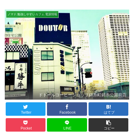
ノマド.勉強しやすいカフェ.電源情報
ドトールコーヒーショップ錦糸町錦糸公園前店
Twitter
Facebook
はてブ
Pocket
LINE
コピー