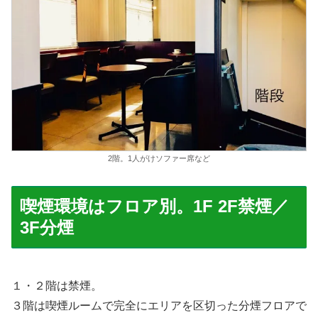
2階。1人がけソファー席など
喫煙環境はフロア別。1F 2F禁煙／
3F分煙
１・２階は禁煙。
３階は喫煙ルームで完全にエリアを区切った分煙フロアで