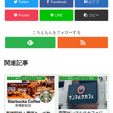
Twitter
Facebook
はてブ
Pocket
LINE
コピー
ころえもんをフォローする
関連記事
ノマド.勉強しやすいカフェ.電源情報
ノマド.勉強しやすいカフェ.電源情報
両国サンマルクカフェに