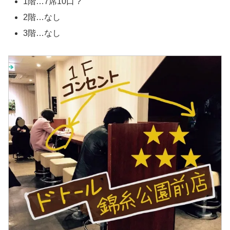
1階…7席10口 ?
2階…なし
3階…なし