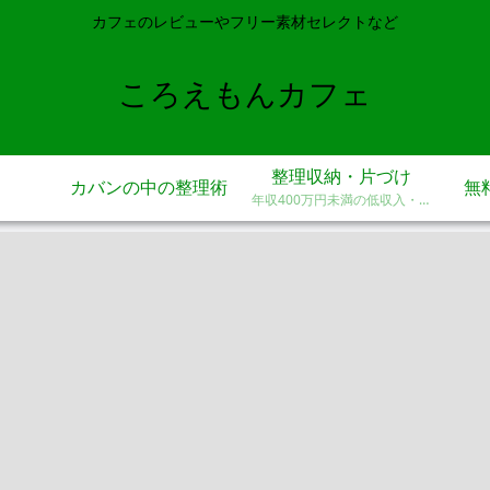
カフェのレビューやフリー素材セレクトなど
ころえもんカフェ
整理収納・片づけ
カバンの中の整理術
無
年収400万円未満の低収入・狭
小ワンルーム住みのアラフィフ
がお金をかけずにシンプル＆コ
ンパクトに整理収納・片付けを
する中でオススメする方法。 老
後・老前を見据えて「増やさな
い・減らす」をコンセプトにし
たモノとの付き合い方。