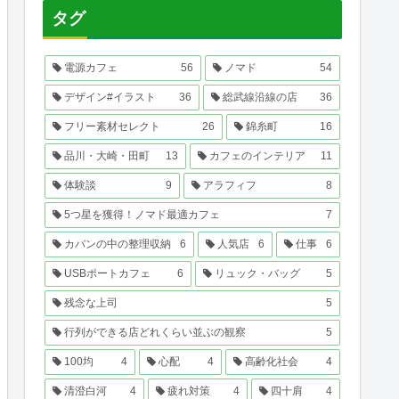
タグ
電源カフェ
56
ノマド
54
デザイン#イラスト
36
総武線沿線の店
36
フリー素材セレクト
26
錦糸町
16
品川・大崎・田町
13
カフェのインテリア
11
体験談
9
アラフィフ
8
5つ星を獲得！ノマド最適カフェ
7
カバンの中の整理収納
6
人気店
6
仕事
6
USBポートカフェ
6
リュック・バッグ
5
残念な上司
5
行列ができる店どれくらい並ぶの観察
5
100均
4
心配
4
高齢化社会
4
清澄白河
4
疲れ対策
4
四十肩
4