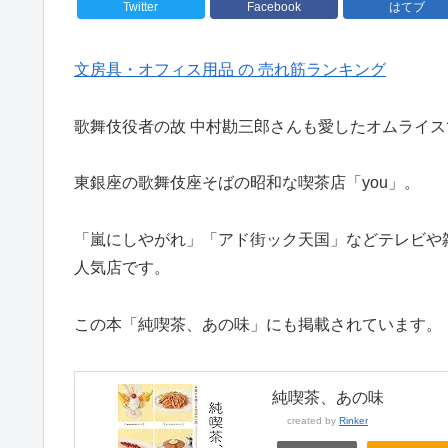
Twitter
Facebook
はてブ
文房具・オフィス用品 の 売れ筋ランキング
歌舞伎役者の故 中村勘三郎さんも愛したオムライス
東銀座の歌舞伎座そばの昭和な喫茶店「you」。
「嵐にしやがれ」「アド街ック天国」などテレビや
人気店です。
この本「純喫茶、あの味」にも掲載されています。
純喫茶、あの味
created by
Rinker