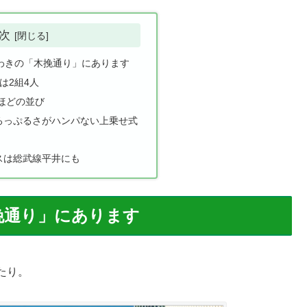
次
わきの「木挽通り」にあります
客は2組4人
人ほどの並び
ろっぷるさがハンパない上乗せ式
スは総武線平井にも
挽通り」にあります
たり。